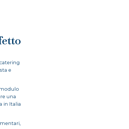
fetto
 catering
sta e
l modulo
are una
in Italia
imentari,