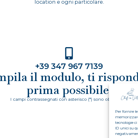
location e ogni particolare.
+39 347 967 7139
pila il modulo, ti rispon
prima possibile.
I campi contrassegnati con asterisco (*) sono obbligatori.
Per fornire l
memorizzare e
tecnologie c
ID unici su q
negativament