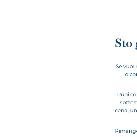
Sto 
Se vuoi 
o co
Puoi co
sottost
cena, un
Rimango 